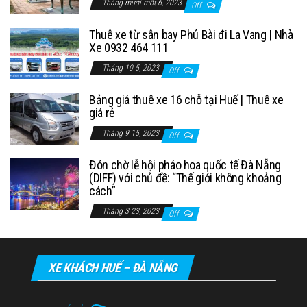
Tháng mười một 6, 2023
Off
Thuê xe từ sân bay Phú Bài đi La Vang | Nhà
Xe 0932 464 111
Tháng 10 5, 2023
Off
Bảng giá thuê xe 16 chỗ tại Huế | Thuê xe
giá rẻ
Tháng 9 15, 2023
Off
Đón chờ lễ hội pháo hoa quốc tế Đà Nẵng
(DIFF) với chủ đề: “Thế giới không khoảng
cách”
Tháng 3 23, 2023
Off
XE KHÁCH HUẾ – ĐÀ NẴNG