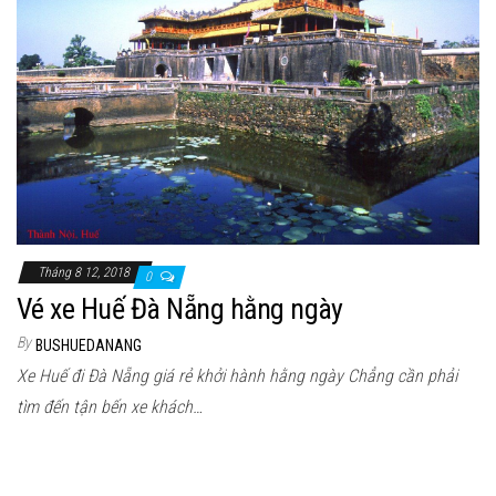
n
Tháng 8 12, 2018
0
Vé xe Huế Đà Nẵng hằng ngày
By
BUSHUEDANANG
Xe Huế đi Đà Nẵng giá rẻ khởi hành hằng ngày Chẳng cần phải
tìm đến tận bến xe khách…