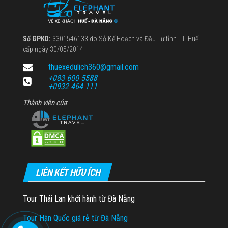
Số GPKD:
3301546133 do Sở Kế Hoạch và Đầu Tư tỉnh TT- Huế
cấp ngày 30/05/2014
thuexedulich360@gmail.com
+083 600 5588
+0932 464 111
Thành viên của
:
LIÊN KẾT HỮU ÍCH
Tour Thái Lan khởi hành từ Đà Nẵng
Tour Hàn Quốc giá rẻ từ Đà Nẵng