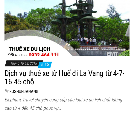
n
Tháng 10 12, 2018
0
Dịch vụ thuê xe từ Huế đi La Vang từ 4-7-
16-45 chỗ
By
BUSHUEDANANG
Elephant Travel chuyên cung cấp các loại xe du lịch chất lượng
cao từ 4 đến 45 chỗ phục vụ…