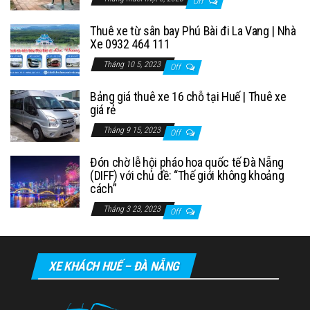
Off
Thuê xe từ sân bay Phú Bài đi La Vang | Nhà
Xe 0932 464 111
Tháng 10 5, 2023
Off
Bảng giá thuê xe 16 chỗ tại Huế | Thuê xe
giá rẻ
Tháng 9 15, 2023
Off
Đón chờ lễ hội pháo hoa quốc tế Đà Nẵng
(DIFF) với chủ đề: “Thế giới không khoảng
cách”
Tháng 3 23, 2023
Off
XE KHÁCH HUẾ – ĐÀ NẴNG