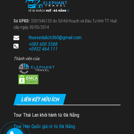
Số GPKD:
3301546133 do Sở Kế Hoạch và Đầu Tư tỉnh TT- Huế
cấp ngày 30/05/2014
thuexedulich360@gmail.com
+083 600 5588
+0932 464 111
Thành viên của
:
LIÊN KẾT HỮU ÍCH
Tour Thái Lan khởi hành từ Đà Nẵng
Tour Hàn Quốc giá rẻ từ Đà Nẵng