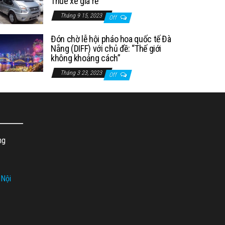
Thuê xe giá rẻ
Tháng 9 15, 2023
Off
Đón chờ lễ hội pháo hoa quốc tế Đà
Nẵng (DIFF) với chủ đề: “Thế giới
không khoảng cách”
Tháng 3 23, 2023
Off
ng
 Nội