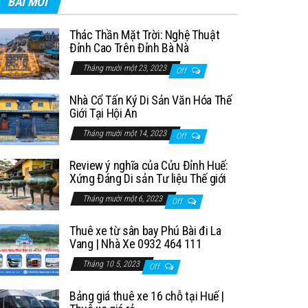
BÀI MỚI
Thác Thần Mặt Trời: Nghệ Thuật
Đỉnh Cao Trên Đỉnh Bà Nà
Tháng mười một 23, 2023
Off
Nhà Cổ Tấn Ký Di Sản Văn Hóa Thế
Giới Tại Hội An
Tháng mười một 14, 2023
Off
Review ý nghĩa của Cửu Đỉnh Huế:
Xứng Đáng Di sản Tư liệu Thế giới
Tháng mười một 6, 2023
Off
Thuê xe từ sân bay Phú Bài đi La
Vang | Nhà Xe 0932 464 111
Tháng 10 5, 2023
Off
Bảng giá thuê xe 16 chỗ tại Huế |