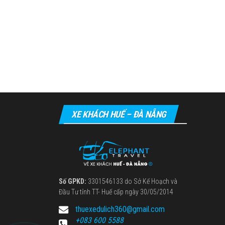
XE KHÁCH HUẾ – ĐÀ NẴNG
Số GPKD:
3301546133 do Sở Kế Hoạch và
Đầu Tư tỉnh TT- Huế cấp ngày 30/05/2014
thuexedulich360@gmail.com
+083 600 5588