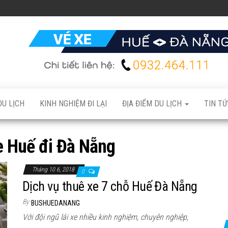
DU LỊCH
KINH NGHIỆM ĐI LẠI
ĐỊA ĐIỂM DU LỊCH
TIN TỨ
e Huế đi Đà Nẵng
Tháng 10 6, 2018
0
Dịch vụ thuê xe 7 chỗ Huế Đà Nẵng
By
BUSHUEDANANG
Với đội ngũ lái xe nhiều kinh nghiệm, chuyên nghiệp,